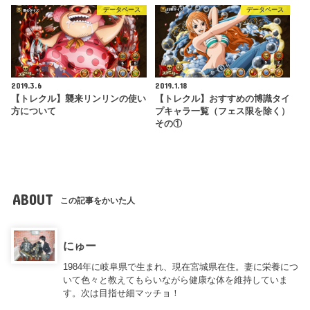
データベース
データベース
2019.3.6
2019.1.18
【トレクル】襲来リンリンの使い
【トレクル】おすすめの博識タイ
方について
プキャラ一覧（フェス限を除く）
その①
ABOUT
この記事をかいた人
にゅー
1984年に岐阜県で生まれ、現在宮城県在住。妻に栄養につ
いて色々と教えてもらいながら健康な体を維持していま
す。次は目指せ細マッチョ！