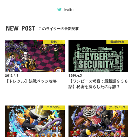
Twitter
NEW POST
このライターの最新記事
決戦
最新話考察
2019.4.7
2019.4.3
【トレクル】決戦ベッジ攻略
【ワンピース考察：最新話９３８
話】秘密を漏らしたのは誰？
コロシアム
データベース