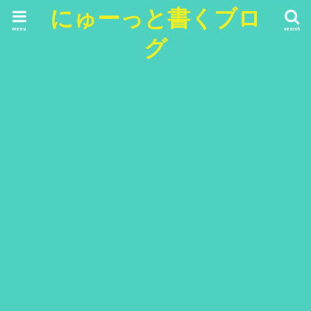
にゅーっと書くブロ
menu
search
グ