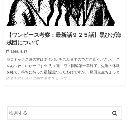
【ワンピース考察：最新話９２５話】黒ひげ海
賊団について
2018.11.27
※コミックス派の方はネタバレを含みますのでご注意ください。 こ
んぬつわ、にゅーです☆ 先々週、ワノ国編第一幕終了、先週の休載
を経て、待ちに待った最新話だったわけですが… 尾田先生ちょっと
読者を混乱させに来てます？ｗ って…