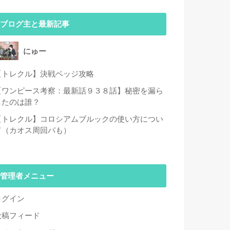
ブログ主と最新記事
にゅー
【トレクル】決戦ベッジ攻略
【ワンピース考察：最新話９３８話】秘密を漏ら
したのは誰？
【トレクル】コロシアムブルックの使い方につい
て（カオス周回パも）
管理者メニュー
ログイン
投稿フィード