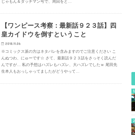
じゃもん＆ダッチマン号で、周回をと…
【ワンピース考察：最新話９２３話】四
皇カイドウを倒すということ
2018.11.06
※コミックス派の方はネタバレを含みますのでご注意ください こ
んぬつわ、にゅーです☆ さて、最新話９２３話をさっそく読んだ
んですが… 私の予想はハズレもハズレ、大ハズレでしたｗ 尾田先
生本人もおっしゃってましたがどうやって…