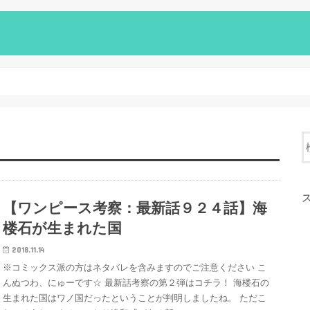
【ワンピース考察：最新話９２４話】海
楼石が生まれた国
2018.11.14
※コミックス派の方はネタバレを含みますのでご注意ください こ
んぬつわ、にゅーです☆ 最新話考察の第２弾はコチラ！ 海楼石の
生まれた国はワノ国だったということが判明しましたね。 ただこ