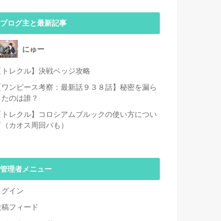
ブログ主と最新記事
にゅー
【トレクル】決戦ベッジ攻略
【ワンピース考察：最新話９３８話】秘密を漏ら
したのは誰？
【トレクル】コロシアムブルックの使い方につい
て（カオス周回パも）
管理者メニュー
ログイン
投稿フィード