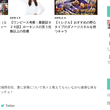
2019.1.9
2019.2.4
ル（エ
【ワンピース考察：最新話９
【トレクル】おすすめの野心
ティー
２９話】ホーキンスの言う任
タイプのダメージスキルを持
）
務以上の収穫
つキャラ
在宮城県在住。妻に栄養について色々と教えてもらいながら健康な体を
マッチョ！
Twitter