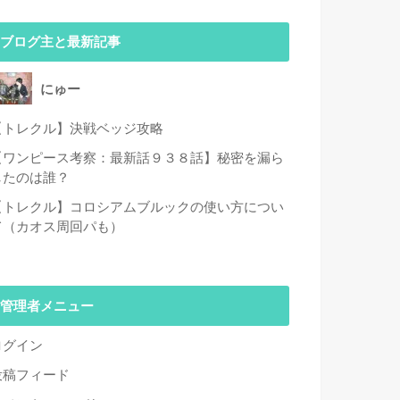
ブログ主と最新記事
にゅー
【トレクル】決戦ベッジ攻略
【ワンピース考察：最新話９３８話】秘密を漏ら
したのは誰？
【トレクル】コロシアムブルックの使い方につい
て（カオス周回パも）
管理者メニュー
ログイン
投稿フィード