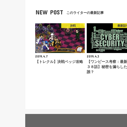
NEW POST
このライターの最新記事
決戦
最新話
2019.4.7
2019.4.3
【トレクル】決戦ベッジ攻略
【ワンピース考察：最
３８話】秘密を漏らし
誰？