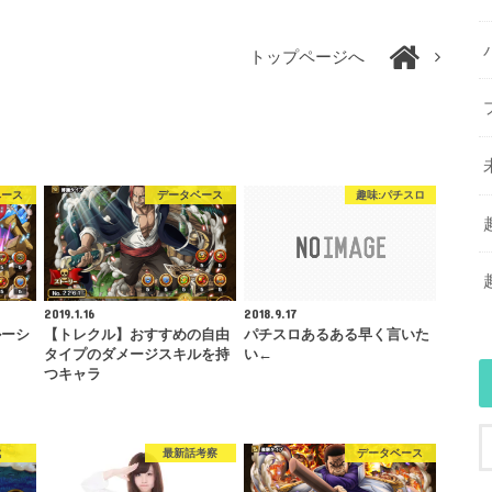
トップページへ
ベース
データベース
趣味:パチスロ
2019.1.16
2018.9.17
ルーシ
【トレクル】おすすめの自由
パチスロあるある早く言いた
タイプのダメージスキルを持
い←
つキャラ
戦
最新話考察
データベース