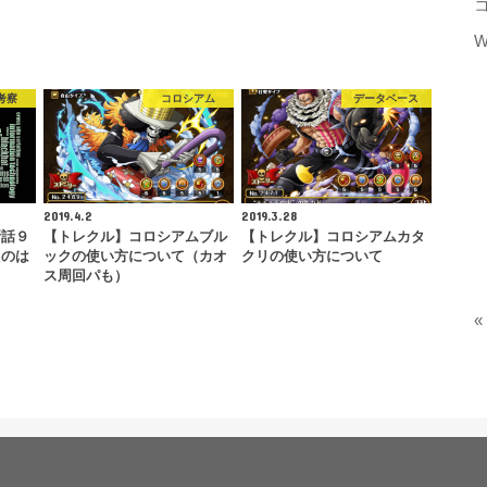
W
考察
コロシアム
データベース
2019.4.2
2019.3.28
新話９
【トレクル】コロシアムブル
【トレクル】コロシアムカタ
たのは
ックの使い方について（カオ
クリの使い方について
ス周回パも）
«