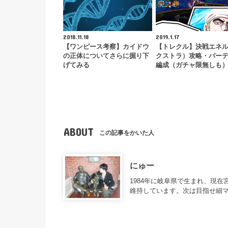
2018.11.18
2019.1.17
【ワンピース考察】カイドウ
【トレクル】決戦エネ
の正体についてさらに掘り下
クストラ）攻略・パー
げてみる
編成（ガチャ限無しも
ABOUT
この記事をかいた人
にゅー
1984年に岐阜県で生まれ、現
維持しています。次は目指せ細