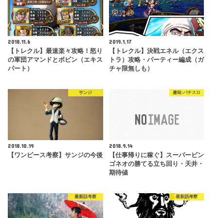
2018.11.6
2019.1.17
【トレクル】最速楽々攻略！怒り
【トレクル】決戦エネル（エクス
の軍団アマンドとボビン（エキス
トラ）攻略・パーティー編成（ガ
パート）
チャ限無しも）
サンジ
趣味:パチスロ
2018.10.19
2018.9.14
【ワンピース考察】サンジの今後
【仕事帰りに稼ぐ】スーパービン
ゴネオの勝てる立ち回り・天井・
期待値
最新話考察
最新話考察