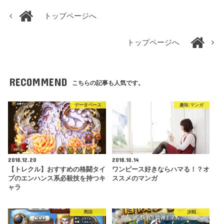
トップページへ
トップページへ
RECOMMEND
こちらの記事も人気です。
データベース
趣味:マンガ
2018.12.20
2018.10.14
【トレクル】おすすめの格闘タイ
ワンピース好きならハマる！？オ
プのエンハンス系必殺技を持つキ
ススメのマンガ
ャラ
周回
決戦