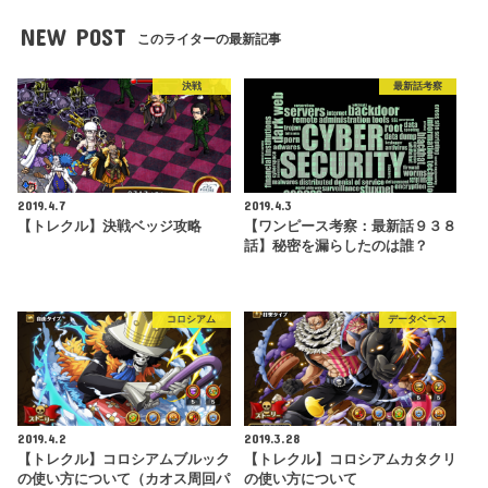
NEW POST
このライターの最新記事
決戦
最新話考察
2019.4.7
2019.4.3
【トレクル】決戦ベッジ攻略
【ワンピース考察：最新話９３８
話】秘密を漏らしたのは誰？
コロシアム
データベース
2019.4.2
2019.3.28
【トレクル】コロシアムブルック
【トレクル】コロシアムカタクリ
の使い方について（カオス周回パ
の使い方について