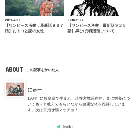
2019.3.26
2018.11.27
【ワンピース考察：最新話９３７
【ワンピース考察：最新話９２５
話】おトコと謎の女性
話】黒ひげ海賊団について
ABOUT
この記事をかいた人
にゅー
1984年に岐阜県で生まれ、現在宮城県在住。妻に栄養につ
いて色々と教えてもらいながら健康な体を維持していま
す。次は目指せ細マッチョ！
Twitter