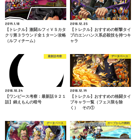
2019.1.18
2018.12.25
【トレクル】激闘ルフィＶＳカタ
【トレクル】おすすめの斬撃タイ
クリ第３ラウンド全１ターン攻略
プのエンハンス系必殺技を持つキ
（ルフィチーム）
ャラ
最新話考察
データベース
2018.10.24
2018.12.19
【ワンピース考察：最新話９２１
【トレクル】おすすめの格闘タイ
話】錦えもんの暗号
プキャラ一覧（フェス限を除
く） その①
データベース
ガープからの挑戦