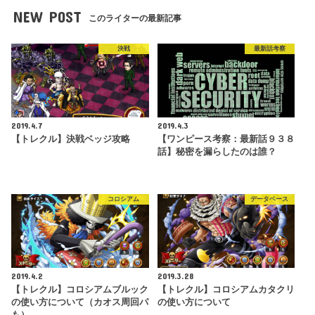
NEW POST
このライターの最新記事
決戦
最新話考察
2019.4.7
2019.4.3
【トレクル】決戦ベッジ攻略
【ワンピース考察：最新話９３８
話】秘密を漏らしたのは誰？
コロシアム
データベース
2019.4.2
2019.3.28
【トレクル】コロシアムブルック
【トレクル】コロシアムカタクリ
の使い方について（カオス周回パ
の使い方について