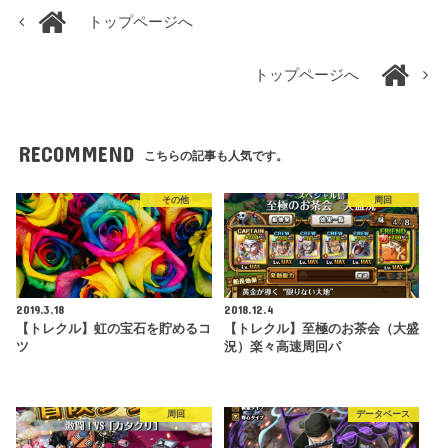
トップページへ
トップページへ
RECOMMEND
こちらの記事も人気です。
その他
周回
2019.3.18
2018.12.4
【トレクル】虹の宝石を貯めるコ
【トレクル】至極のお茶会（大盛
ツ
況）楽々高速周回パ
周回
データベース