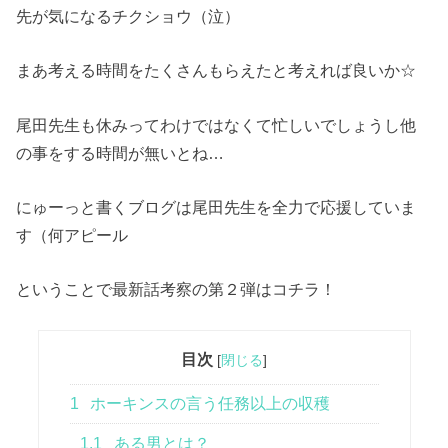
先が気になるチクショウ（泣）
まあ考える時間をたくさんもらえたと考えれば良いか☆
尾田先生も休みってわけではなくて忙しいでしょうし他
の事をする時間が無いとね…
にゅーっと書くブログは尾田先生を全力で応援していま
す（何アピール
ということで最新話考察の第２弾はコチラ！
目次
[
閉じる
]
1
ホーキンスの言う任務以上の収穫
1.1
ある男とは？