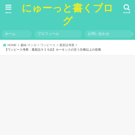
にゅーっと書くブロ
menu
search
グ
ホーム
プロフィール
お問い合わせ
HOME
趣味:マンガ
ワンピース
最新話考察
【ワンピース考察：最新話９２９話】ホーキンスの言う任務以上の収穫