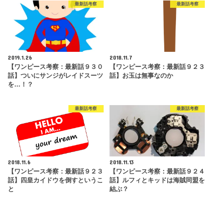
最新話考察
最新話考察
2019.1.26
2018.11.7
【ワンピース考察：最新話９３０
【ワンピース考察：最新話９２３
話】ついにサンジがレイドスーツ
話】お玉は無事なのか
を…！？
最新話考察
最新話考察
2018.11.6
2018.11.13
【ワンピース考察：最新話９２３
【ワンピース考察：最新話９２４
話】四皇カイドウを倒すというこ
話】ルフィとキッドは海賊同盟を
と
結ぶ？