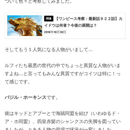
ついて色々と考察してみました。
【ワンピース考察：最新話９２２話】カ
イドウは何者？今後の展開は？
2018年10月30日
そしてもう１人気になる人物がいまして…
ルフィたち最悪の世代の中でちょっと異質な人物がいま
すよね…と言ってもみんな異質ですがコイツは特に！っ
て感じです。
バジル・ホーキンス
です。
彼はキッドとアプーとで海賊同盟を結び（いわゆるド・
ア・ホ同盟）、四皇赤髪のシャンクスの失脚を図ってい
ましたが、とある人物の登場で状況が一変しました。