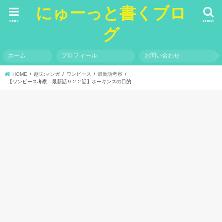
にゅーっと書くブロ
menu
search
グ
ホーム
プロフィール
お問い合わせ
HOME
趣味:マンガ
ワンピース
最新話考察
【ワンピース考察：最新話９２２話】ホーキンスの目的