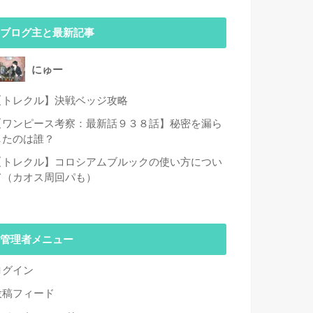
ブログ主と最新記事
にゅー
【トレクル】決戦ベッジ攻略
【ワンピース考察：最新話９３８話】秘密を漏ら
したのは誰？
【トレクル】コロシアムブルックの使い方につい
て（カオス周回パも）
管理者メニュー
ログイン
投稿フィード