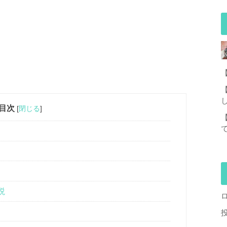
目次
[
閉じる
]
説