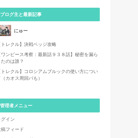
ブログ主と最新記事
にゅー
【トレクル】決戦ベッジ攻略
【ワンピース考察：最新話９３８話】秘密を漏ら
したのは誰？
【トレクル】コロシアムブルックの使い方につい
て（カオス周回パも）
管理者メニュー
ログイン
投稿フィード