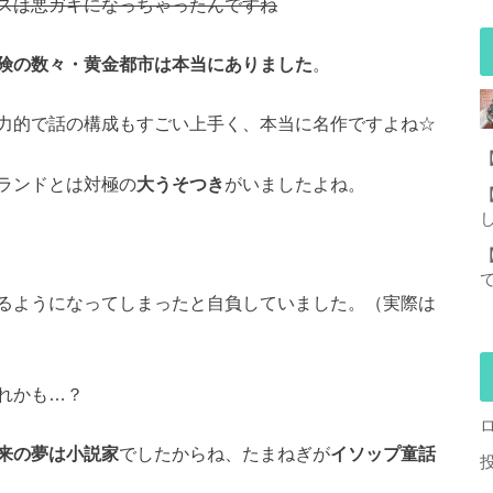
スは悪ガキになっちゃったんですね
険の数々・黄金都市は本当にありました
。
力的で話の構成もすごい上手く、本当に名作ですよね☆
ランドとは対極の
大うそつき
がいましたよね。
るようになってしまったと自負していました。（実際は
れかも…？
来の夢は小説家
でしたからね、たまねぎが
イソップ童話