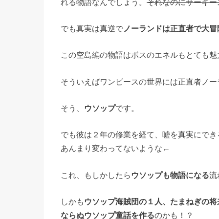
れる物語なんでしょう。
それなのにサーキー
でも真実は真逆で
ノーランドは正直者で大冒
この空島編の物語はボスのエネルもとても魅
そういえばワンピースの世界には正直者ノー
そう、
ウソップ
です。
でも彼は２年の修業を経て、嘘を真実にでき
あんまり変わってないような←
これ、もしかしたら
ウソップも物語になる
流
しかも
ウソップ海賊団の１人、たまねぎの将
ならぬウソップ童話を作る
のかも！？