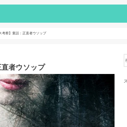
ス考察】童話：正直者ウソップ
正直者ウソップ