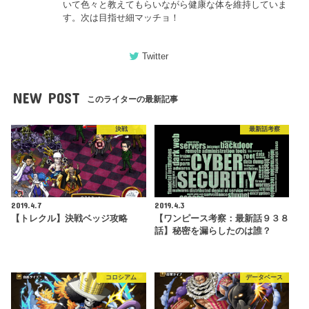
いて色々と教えてもらいながら健康な体を維持していま
す。次は目指せ細マッチョ！
Twitter
NEW POST
このライターの最新記事
決戦
最新話考察
2019.4.7
2019.4.3
【トレクル】決戦ベッジ攻略
【ワンピース考察：最新話９３８
話】秘密を漏らしたのは誰？
コロシアム
データベース