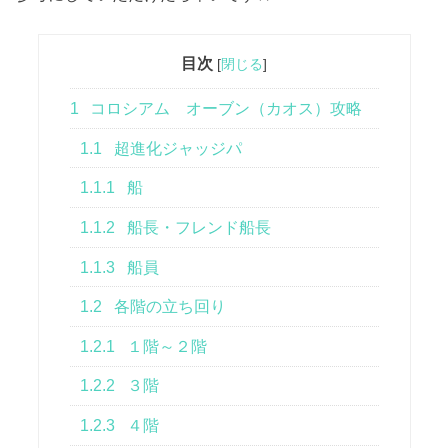
目次
[
閉じる
]
1
コロシアム オーブン（カオス）攻略
1.1
超進化ジャッジパ
1.1.1
船
1.1.2
船長・フレンド船長
1.1.3
船員
1.2
各階の立ち回り
1.2.1
１階～２階
1.2.2
３階
1.2.3
４階