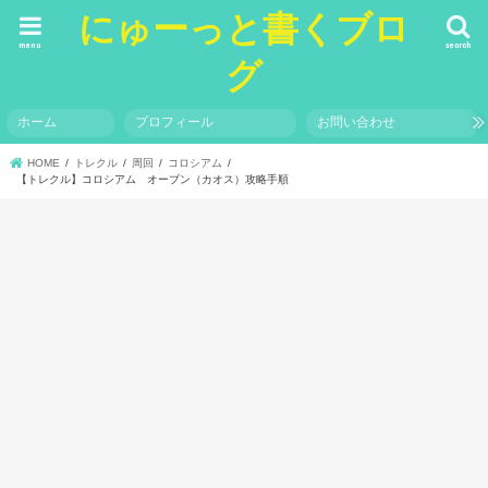
にゅーっと書くブロ
menu
search
グ
ホーム
プロフィール
お問い合わせ
HOME
トレクル
周回
コロシアム
【トレクル】コロシアム オーブン（カオス）攻略手順